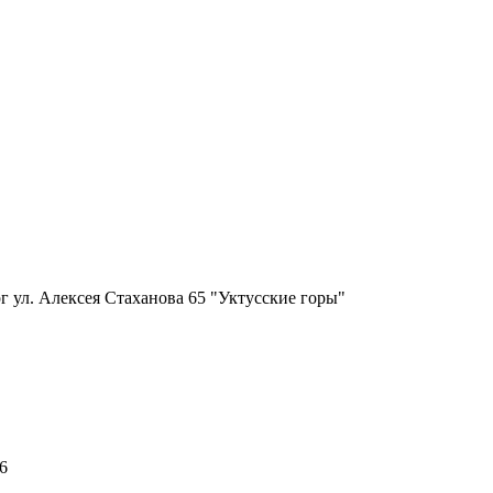
г ул. Алексея Стаханова 65 "Уктусские горы"
6