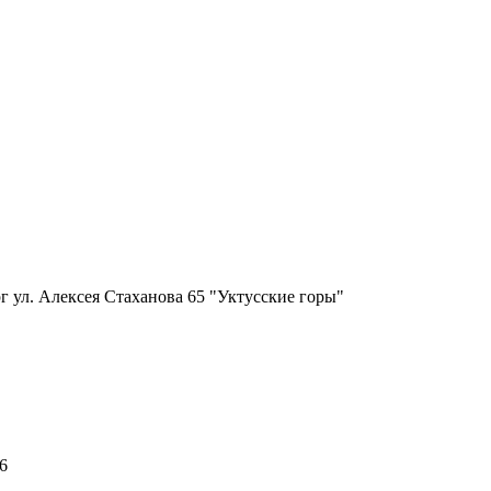
г ул. Алексея Стаханова 65 "Уктусские горы"
6