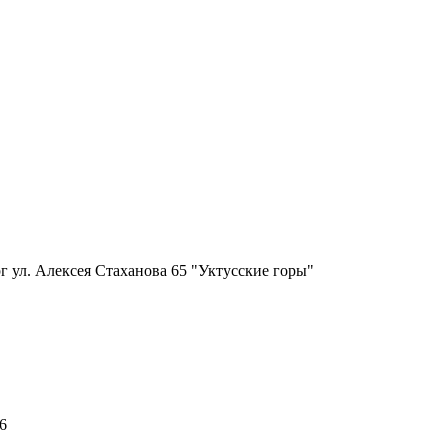
г ул. Алексея Стаханова 65 "Уктусские горы"
6