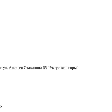
г ул. Алексея Стаханова 65 "Уктусские горы"
6