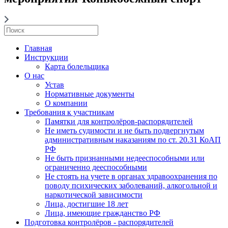
Главная
Инструкции
Карта болельщика
О нас
Устав
Нормативные документы
О компании
Требования к участникам
Памятки для контролёров-распорядителей
Не иметь судимости и не быть подвергнутым
административным наказаниям по ст. 20.31 КоАП
РФ
Не быть признанными недееспособными или
ограниченно дееспособными
Не стоять на учете в органах здравоохранения по
поводу психических заболеваний, алкогольной и
наркотической зависимости
Лица, достигшие 18 лет
Лица, имеющие гражданство РФ
Подготовка контролёров - распорядителей