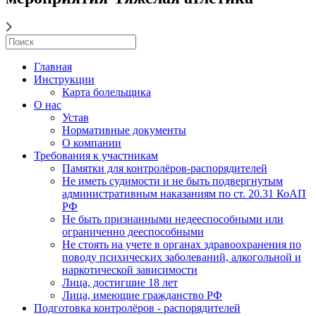
Главная
Инструкции
Карта болельщика
О нас
Устав
Нормативные документы
О компании
Требования к участникам
Памятки для контролёров-распорядителей
Не иметь судимости и не быть подвергнутым
административным наказаниям по ст. 20.31 КоАП
РФ
Не быть признанными недееспособными или
ограниченно дееспособными
Не стоять на учете в органах здравоохранения по
поводу психических заболеваний, алкогольной и
наркотической зависимости
Лица, достигшие 18 лет
Лица, имеющие гражданство РФ
Подготовка контролёров - распорядителей