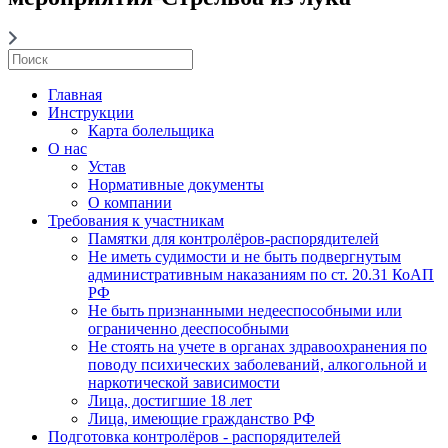
Главная
Инструкции
Карта болельщика
О нас
Устав
Нормативные документы
О компании
Требования к участникам
Памятки для контролёров-распорядителей
Не иметь судимости и не быть подвергнутым
административным наказаниям по ст. 20.31 КоАП
РФ
Не быть признанными недееспособными или
ограниченно дееспособными
Не стоять на учете в органах здравоохранения по
поводу психических заболеваний, алкогольной и
наркотической зависимости
Лица, достигшие 18 лет
Лица, имеющие гражданство РФ
Подготовка контролёров - распорядителей