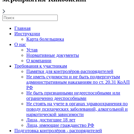
Главная
Инструкции
Карта болельщика
О нас
Устав
Нормативные документы
О компании
Требования к участникам
Памятки для контролёров-распорядителей
Не иметь судимости и не быть подвергнутым
административным наказаниям по ст. 20.31 КоАП
РФ
Не быть признанными недееспособными или
ограниченно дееспособными
Не стоять на учете в органах здравоохранения по
поводу психических заболеваний, алкогольной и
наркотической зависимости
Лица, достигшие 18 лет
Лица, имеющие гражданство РФ
Подготовка контролёров - распорядителей