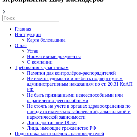
Главная
Инструкции
Карта болельщика
О нас
Устав
Нормативные документы
О компании
Требования к участникам
Памятки для контролёров-распорядителей
Не иметь судимости и не быть подвергнутым
административным наказаниям по ст. 20.31 КоАП
РФ
Не быть признанными недееспособными или
ограниченно дееспособными
Не стоять на учете в органах здравоохранения по
поводу психических заболеваний, алкогольной и
наркотической зависимости
Лица, достигшие 18 лет
Лица, имеющие гражданство РФ
Подготовка контролёров - распорядителей