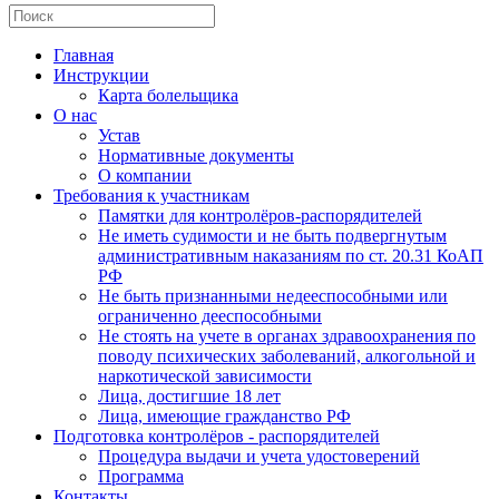
Главная
Инструкции
Карта болельщика
О нас
Устав
Нормативные документы
О компании
Требования к участникам
Памятки для контролёров-распорядителей
Не иметь судимости и не быть подвергнутым
административным наказаниям по ст. 20.31 КоАП
РФ
Не быть признанными недееспособными или
ограниченно дееспособными
Не стоять на учете в органах здравоохранения по
поводу психических заболеваний, алкогольной и
наркотической зависимости
Лица, достигшие 18 лет
Лица, имеющие гражданство РФ
Подготовка контролёров - распорядителей
Процедура выдачи и учета удостоверений
Программа
Контакты