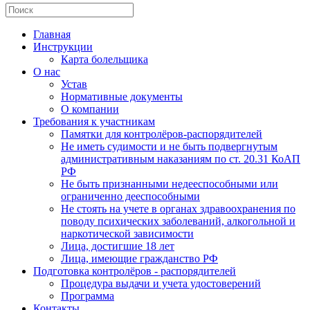
Главная
Инструкции
Карта болельщика
О нас
Устав
Нормативные документы
О компании
Требования к участникам
Памятки для контролёров-распорядителей
Не иметь судимости и не быть подвергнутым
административным наказаниям по ст. 20.31 КоАП
РФ
Не быть признанными недееспособными или
ограниченно дееспособными
Не стоять на учете в органах здравоохранения по
поводу психических заболеваний, алкогольной и
наркотической зависимости
Лица, достигшие 18 лет
Лица, имеющие гражданство РФ
Подготовка контролёров - распорядителей
Процедура выдачи и учета удостоверений
Программа
Контакты