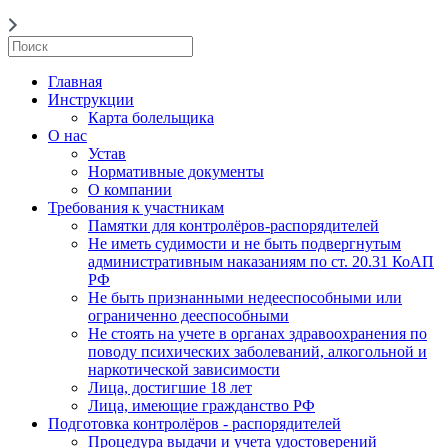
Главная
Инструкции
Карта болельщика
О нас
Устав
Нормативные документы
О компании
Требования к участникам
Памятки для контролёров-распорядителей
Не иметь судимости и не быть подвергнутым
административным наказаниям по ст. 20.31 КоАП
РФ
Не быть признанными недееспособными или
ограниченно дееспособными
Не стоять на учете в органах здравоохранения по
поводу психических заболеваний, алкогольной и
наркотической зависимости
Лица, достигшие 18 лет
Лица, имеющие гражданство РФ
Подготовка контролёров - распорядителей
Процедура выдачи и учета удостоверений