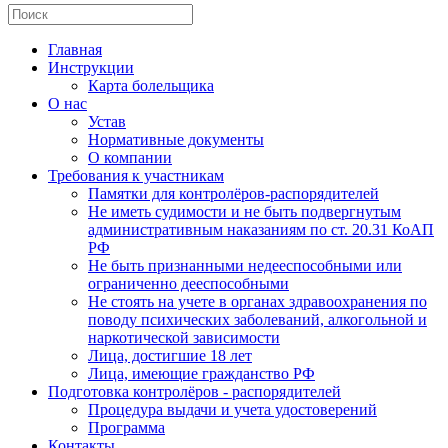
Главная
Инструкции
Карта болельщика
О нас
Устав
Нормативные документы
О компании
Требования к участникам
Памятки для контролёров-распорядителей
Не иметь судимости и не быть подвергнутым
административным наказаниям по ст. 20.31 КоАП
РФ
Не быть признанными недееспособными или
ограниченно дееспособными
Не стоять на учете в органах здравоохранения по
поводу психических заболеваний, алкогольной и
наркотической зависимости
Лица, достигшие 18 лет
Лица, имеющие гражданство РФ
Подготовка контролёров - распорядителей
Процедура выдачи и учета удостоверений
Программа
Контакты