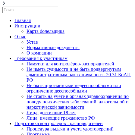
Главная
Инструкции
Карта болельщика
О нас
Устав
Нормативные документы
О компании
Требования к участникам
Памятки для контролёров-распорядителей
Не иметь судимости и не быть подвергнутым
административным наказаниям по ст. 20.31 КоАП
РФ
Не быть признанными недееспособными или
ограниченно дееспособными
Не стоять на учете в органах здравоохранения по
поводу психических заболеваний, алкогольной и
наркотической зависимости
Лица, достигшие 18 лет
Лица, имеющие гражданство РФ
Подготовка контролёров - распорядителей
Процедура выдачи и учета удостоверений
Программа