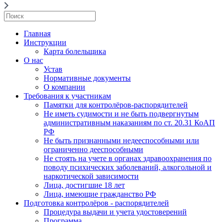
Главная
Инструкции
Карта болельщика
О нас
Устав
Нормативные документы
О компании
Требования к участникам
Памятки для контролёров-распорядителей
Не иметь судимости и не быть подвергнутым
административным наказаниям по ст. 20.31 КоАП
РФ
Не быть признанными недееспособными или
ограниченно дееспособными
Не стоять на учете в органах здравоохранения по
поводу психических заболеваний, алкогольной и
наркотической зависимости
Лица, достигшие 18 лет
Лица, имеющие гражданство РФ
Подготовка контролёров - распорядителей
Процедура выдачи и учета удостоверений
Программа