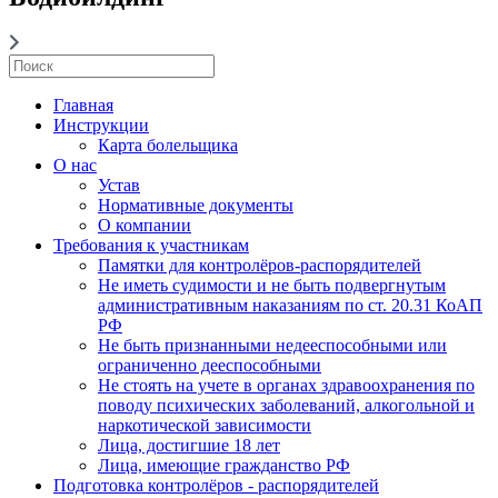
Главная
Инструкции
Карта болельщика
О нас
Устав
Нормативные документы
О компании
Требования к участникам
Памятки для контролёров-распорядителей
Не иметь судимости и не быть подвергнутым
административным наказаниям по ст. 20.31 КоАП
РФ
Не быть признанными недееспособными или
ограниченно дееспособными
Не стоять на учете в органах здравоохранения по
поводу психических заболеваний, алкогольной и
наркотической зависимости
Лица, достигшие 18 лет
Лица, имеющие гражданство РФ
Подготовка контролёров - распорядителей