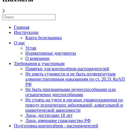
Главная
Инструкции
Карта болельщика
О нас
Устав
Нормативные документы
О компании
Требования к участникам
Памятки для контролёров-распорядителей
Не иметь судимости и не быть подвергнутым
административным наказаниям по ст. 20.31 КоАП
РФ
Не быть признанными недееспособными или
ограниченно дееспособными
Не стоять на учете в органах здравоохранения по
поводу психических заболеваний, алкогольной и
наркотической зависимости
Лица, достигшие 18 лет
Лица, имеющие гражданство РФ
Подготовка контролёров - распорядителей