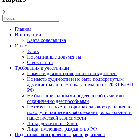
Главная
Инструкции
Карта болельщика
О нас
Устав
Нормативные документы
О компании
Требования к участникам
Памятки для контролёров-распорядителей
Не иметь судимости и не быть подвергнутым
административным наказаниям по ст. 20.31 КоАП
РФ
Не быть признанными недееспособными или
ограниченно дееспособными
Не стоять на учете в органах здравоохранения по
поводу психических заболеваний, алкогольной и
наркотической зависимости
Лица, достигшие 18 лет
Лица, имеющие гражданство РФ
Подготовка контролёров - распорядителей