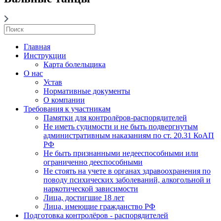
Главная
Инструкции
Карта болельщика
О нас
Устав
Нормативные документы
О компании
Требования к участникам
Памятки для контролёров-распорядителей
Не иметь судимости и не быть подвергнутым
административным наказаниям по ст. 20.31 КоАП
РФ
Не быть признанными недееспособными или
ограниченно дееспособными
Не стоять на учете в органах здравоохранения по
поводу психических заболеваний, алкогольной и
наркотической зависимости
Лица, достигшие 18 лет
Лица, имеющие гражданство РФ
Подготовка контролёров - распорядителей