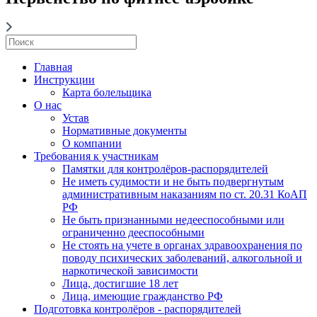
Главная
Инструкции
Карта болельщика
О нас
Устав
Нормативные документы
О компании
Требования к участникам
Памятки для контролёров-распорядителей
Не иметь судимости и не быть подвергнутым
административным наказаниям по ст. 20.31 КоАП
РФ
Не быть признанными недееспособными или
ограниченно дееспособными
Не стоять на учете в органах здравоохранения по
поводу психических заболеваний, алкогольной и
наркотической зависимости
Лица, достигшие 18 лет
Лица, имеющие гражданство РФ
Подготовка контролёров - распорядителей