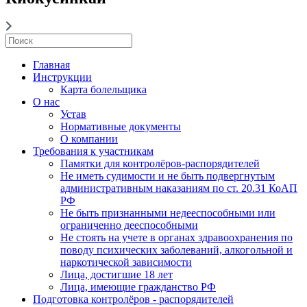
Главная
Инструкции
Карта болельщика
О нас
Устав
Нормативные документы
О компании
Требования к участникам
Памятки для контролёров-распорядителей
Не иметь судимости и не быть подвергнутым
административным наказаниям по ст. 20.31 КоАП
РФ
Не быть признанными недееспособными или
ограниченно дееспособными
Не стоять на учете в органах здравоохранения по
поводу психических заболеваний, алкогольной и
наркотической зависимости
Лица, достигшие 18 лет
Лица, имеющие гражданство РФ
Подготовка контролёров - распорядителей