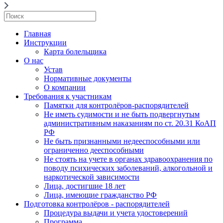
Главная
Инструкции
Карта болельщика
О нас
Устав
Нормативные документы
О компании
Требования к участникам
Памятки для контролёров-распорядителей
Не иметь судимости и не быть подвергнутым
административным наказаниям по ст. 20.31 КоАП
РФ
Не быть признанными недееспособными или
ограниченно дееспособными
Не стоять на учете в органах здравоохранения по
поводу психических заболеваний, алкогольной и
наркотической зависимости
Лица, достигшие 18 лет
Лица, имеющие гражданство РФ
Подготовка контролёров - распорядителей
Процедура выдачи и учета удостоверений
Программа