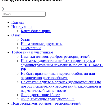
Главная
Инструкции
Карта болельщика
О нас
Устав
Нормативные документы
О компании
Требования к участникам
Памятки для контролёров-распорядителей
Не иметь судимости и не быть подвергнутым
административным наказаниям по ст. 20.31 КоАП
РФ
Не быть признанными недееспособными или
ограниченно дееспособными
Не стоять на учете в органах здравоохранения по
поводу психических заболеваний, алкогольной и
наркотической зависимости
Лица, достигшие 18 лет
Лица, имеющие гражданство РФ
Подготовка контролёров - распорядителей