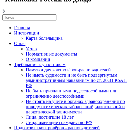
Главная
Инструкции
Карта болельщика
О нас
Устав
Нормативные документы
О компании
Требования к участникам
Памятки для контролёров-распорядителей
Не иметь судимости и не быть подвергнутым
административным наказаниям по ст. 20.31 КоАП
РФ
Не быть признанными недееспособными или
ограниченно дееспособными
Не стоять на учете в органах здравоохранения по
поводу психических заболеваний, алкогольной и
наркотической зависимости
Лица, достигшие 18 лет
Лица, имеющие гражданство РФ
Подготовка контролёров - распорядителей