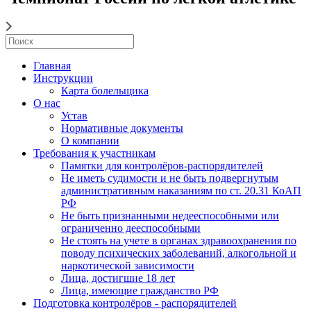
Главная
Инструкции
Карта болельщика
О нас
Устав
Нормативные документы
О компании
Требования к участникам
Памятки для контролёров-распорядителей
Не иметь судимости и не быть подвергнутым
административным наказаниям по ст. 20.31 КоАП
РФ
Не быть признанными недееспособными или
ограниченно дееспособными
Не стоять на учете в органах здравоохранения по
поводу психических заболеваний, алкогольной и
наркотической зависимости
Лица, достигшие 18 лет
Лица, имеющие гражданство РФ
Подготовка контролёров - распорядителей