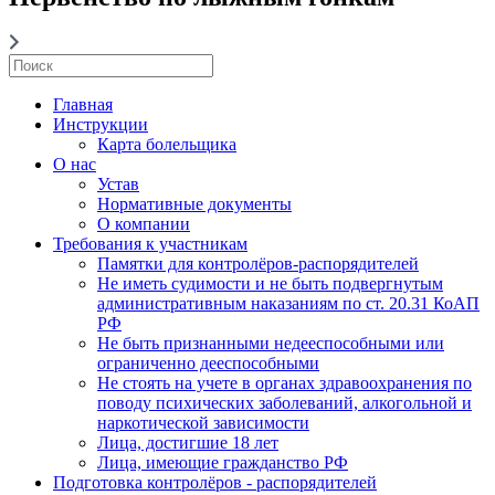
Главная
Инструкции
Карта болельщика
О нас
Устав
Нормативные документы
О компании
Требования к участникам
Памятки для контролёров-распорядителей
Не иметь судимости и не быть подвергнутым
административным наказаниям по ст. 20.31 КоАП
РФ
Не быть признанными недееспособными или
ограниченно дееспособными
Не стоять на учете в органах здравоохранения по
поводу психических заболеваний, алкогольной и
наркотической зависимости
Лица, достигшие 18 лет
Лица, имеющие гражданство РФ
Подготовка контролёров - распорядителей