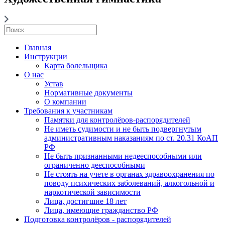
Главная
Инструкции
Карта болельщика
О нас
Устав
Нормативные документы
О компании
Требования к участникам
Памятки для контролёров-распорядителей
Не иметь судимости и не быть подвергнутым
административным наказаниям по ст. 20.31 КоАП
РФ
Не быть признанными недееспособными или
ограниченно дееспособными
Не стоять на учете в органах здравоохранения по
поводу психических заболеваний, алкогольной и
наркотической зависимости
Лица, достигшие 18 лет
Лица, имеющие гражданство РФ
Подготовка контролёров - распорядителей