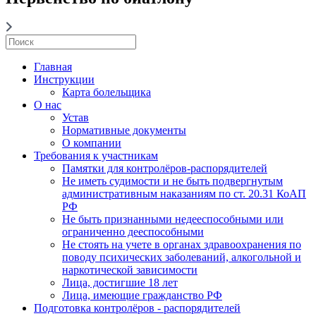
Главная
Инструкции
Карта болельщика
О нас
Устав
Нормативные документы
О компании
Требования к участникам
Памятки для контролёров-распорядителей
Не иметь судимости и не быть подвергнутым
административным наказаниям по ст. 20.31 КоАП
РФ
Не быть признанными недееспособными или
ограниченно дееспособными
Не стоять на учете в органах здравоохранения по
поводу психических заболеваний, алкогольной и
наркотической зависимости
Лица, достигшие 18 лет
Лица, имеющие гражданство РФ
Подготовка контролёров - распорядителей