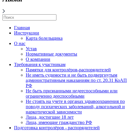
Главная
Инструкции
Карта болельщика
О нас
Устав
Нормативные документы
О компании
Требования к участникам
Памятки для контролёров-распорядителей
Не иметь судимости и не быть подвергнутым
административным наказаниям по ст. 20.31 КоАП
РФ
Не быть признанными недееспособными или
ограниченно дееспособными
Не стоять на учете в органах здравоохранения по
поводу психических заболеваний, алкогольной и
наркотической зависимости
Лица, достигшие 18 лет
Лица, имеющие гражданство РФ
Подготовка контролёров - распорядителей