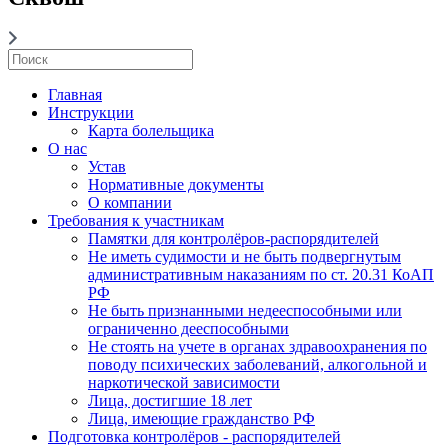
Главная
Инструкции
Карта болельщика
О нас
Устав
Нормативные документы
О компании
Требования к участникам
Памятки для контролёров-распорядителей
Не иметь судимости и не быть подвергнутым
административным наказаниям по ст. 20.31 КоАП
РФ
Не быть признанными недееспособными или
ограниченно дееспособными
Не стоять на учете в органах здравоохранения по
поводу психических заболеваний, алкогольной и
наркотической зависимости
Лица, достигшие 18 лет
Лица, имеющие гражданство РФ
Подготовка контролёров - распорядителей