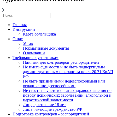
Главная
Инструкции
Карта болельщика
О нас
Устав
Нормативные документы
О компании
Требования к участникам
Памятки для контролёров-распорядителей
Не иметь судимости и не быть подвергнутым
административным наказаниям по ст. 20.31 КоАП
РФ
Не быть признанными недееспособными или
ограниченно дееспособными
Не стоять на учете в органах здравоохранения по
поводу психических заболеваний, алкогольной и
наркотической зависимости
Лица, достигшие 18 лет
Лица, имеющие гражданство РФ
Подготовка контролёров - распорядителей