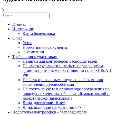
Главная
Инструкции
Карта болельщика
О нас
Устав
Нормативные документы
О компании
Требования к участникам
Памятки для контролёров-распорядителей
Не иметь судимости и не быть подвергнутым
административным наказаниям по ст. 20.31 КоАП
РФ
Не быть признанными недееспособными или
ограниченно дееспособными
Не стоять на учете в органах здравоохранения по
поводу психических заболеваний, алкогольной и
наркотической зависимости
Лица, достигшие 18 лет
Лица, имеющие гражданство РФ
Подготовка контролёров - распорядителей