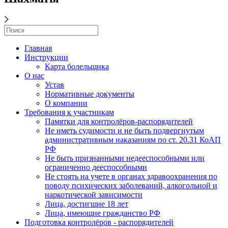
Главная
Инструкции
Карта болельщика
О нас
Устав
Нормативные документы
О компании
Требования к участникам
Памятки для контролёров-распорядителей
Не иметь судимости и не быть подвергнутым
административным наказаниям по ст. 20.31 КоАП
РФ
Не быть признанными недееспособными или
ограниченно дееспособными
Не стоять на учете в органах здравоохранения по
поводу психических заболеваний, алкогольной и
наркотической зависимости
Лица, достигшие 18 лет
Лица, имеющие гражданство РФ
Подготовка контролёров - распорядителей