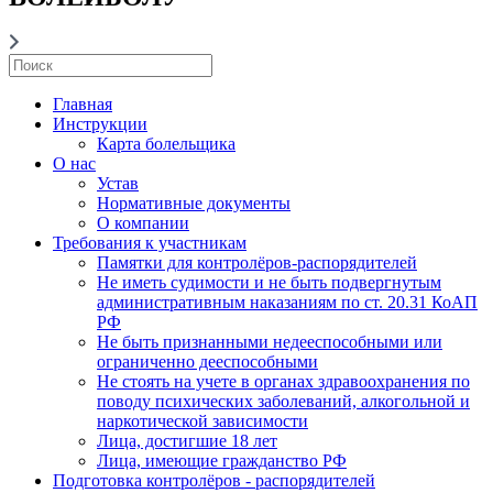
Главная
Инструкции
Карта болельщика
О нас
Устав
Нормативные документы
О компании
Требования к участникам
Памятки для контролёров-распорядителей
Не иметь судимости и не быть подвергнутым
административным наказаниям по ст. 20.31 КоАП
РФ
Не быть признанными недееспособными или
ограниченно дееспособными
Не стоять на учете в органах здравоохранения по
поводу психических заболеваний, алкогольной и
наркотической зависимости
Лица, достигшие 18 лет
Лица, имеющие гражданство РФ
Подготовка контролёров - распорядителей