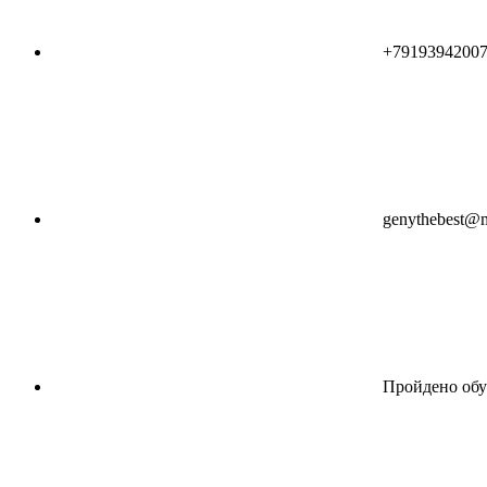
+7919394200
genythebest@m
Пройдено обу