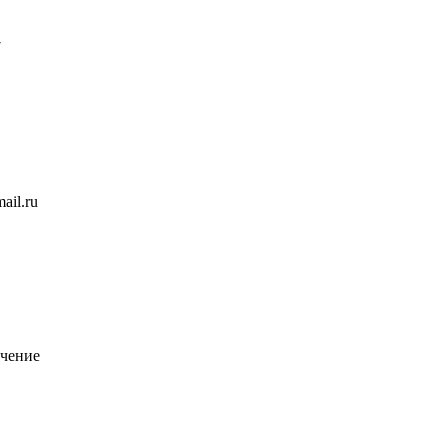
7
ail.ru
чение