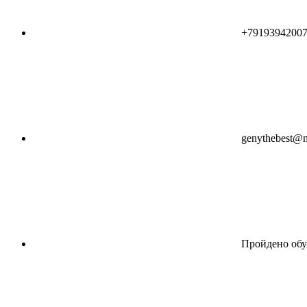
+7919394200
genythebest@m
Пройдено обу