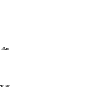
7
ail.ru
чение