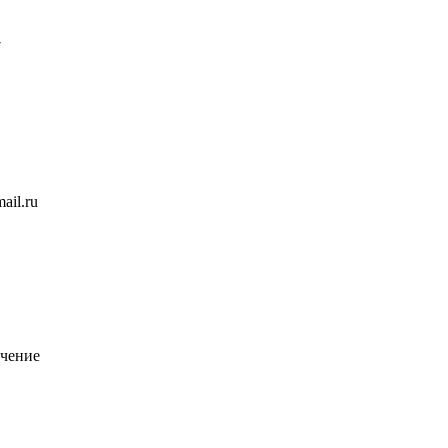
7
ail.ru
чение