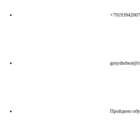
+7919394200
genythebest@m
Пройдено обу