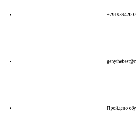
+7919394200
genythebest@m
Пройдено обу