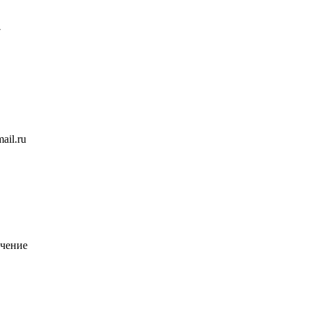
7
ail.ru
чение