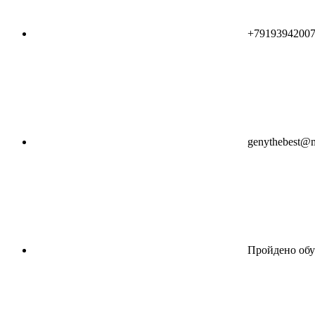
+7919394200
genythebest@m
Пройдено обу