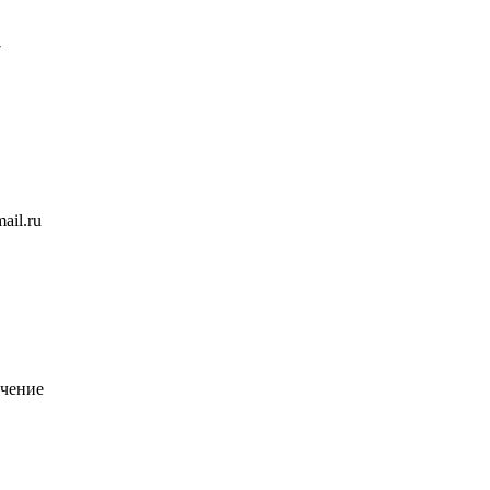
7
ail.ru
чение