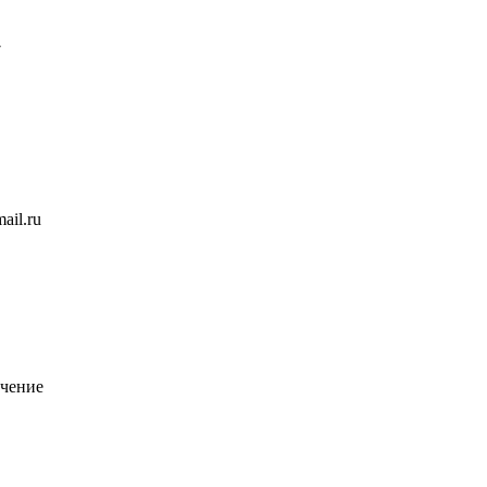
7
ail.ru
чение