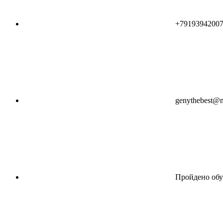
+7919394200
genythebest@m
Пройдено обу