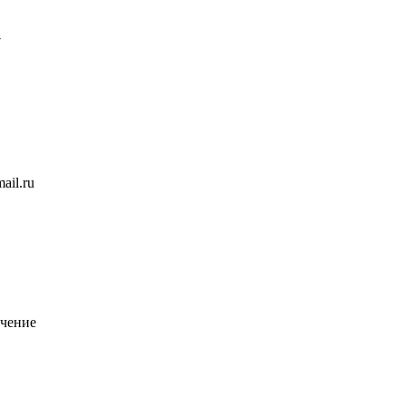
7
ail.ru
чение