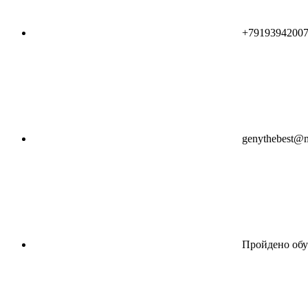
+7919394200
genythebest@m
Пройдено обу