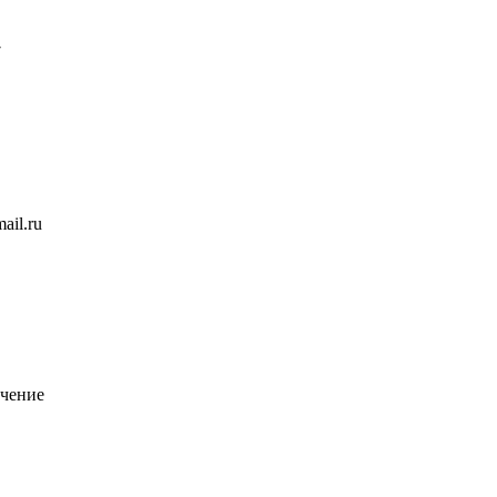
7
ail.ru
чение