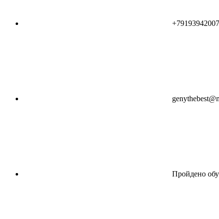
+7919394200
genythebest@m
Пройдено обу