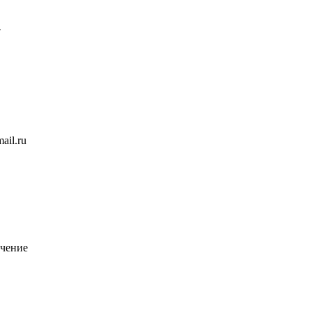
7
ail.ru
чение