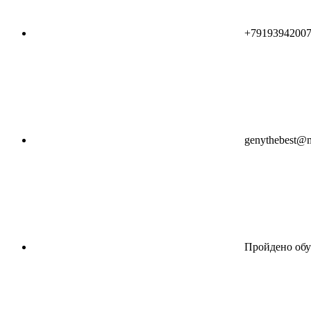
+7919394200
genythebest@m
Пройдено обу