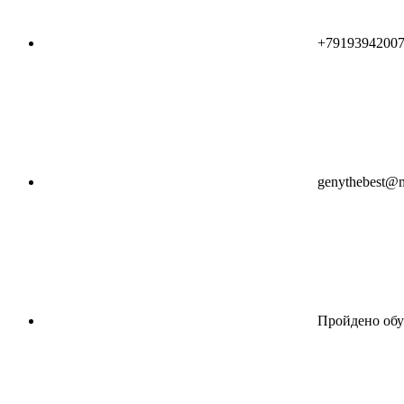
+7919394200
genythebest@m
Пройдено обу