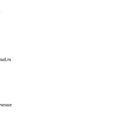
7
ail.ru
чение