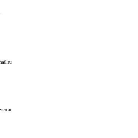
7
ail.ru
чение