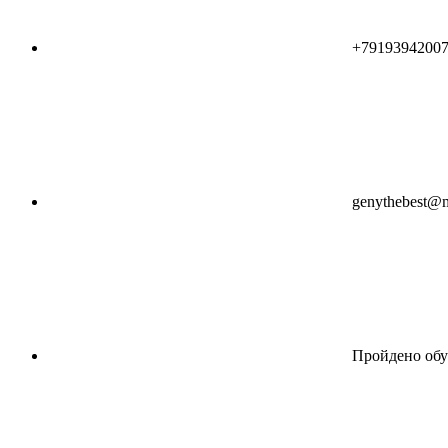
+7919394200
genythebest@m
Пройдено обу