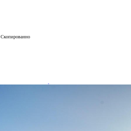
у
Скопированно