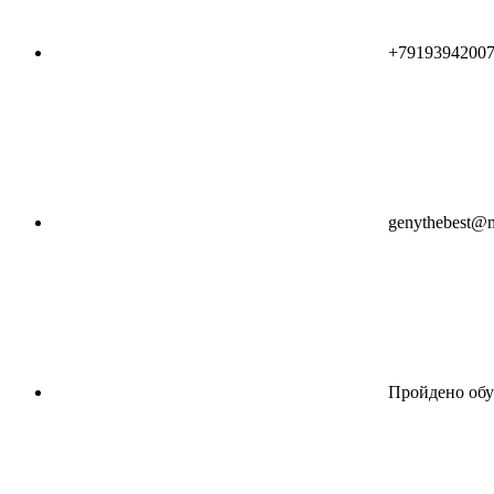
+7919394200
genythebest@m
Пройдено обу