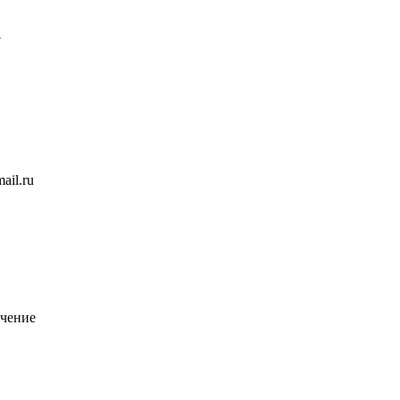
7
ail.ru
чение