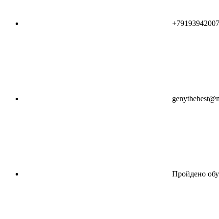
+7919394200
genythebest@m
Пройдено обу