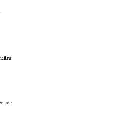
7
ail.ru
чение