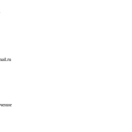
7
ail.ru
чение