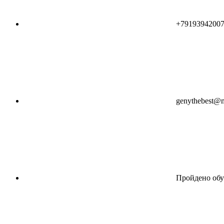
+7919394200
genythebest@m
Пройдено обу