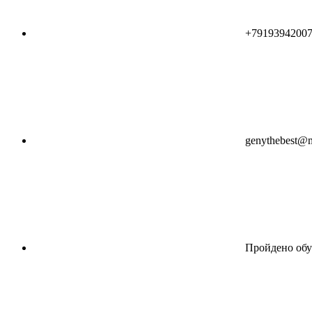
+7919394200
genythebest@m
Пройдено обу