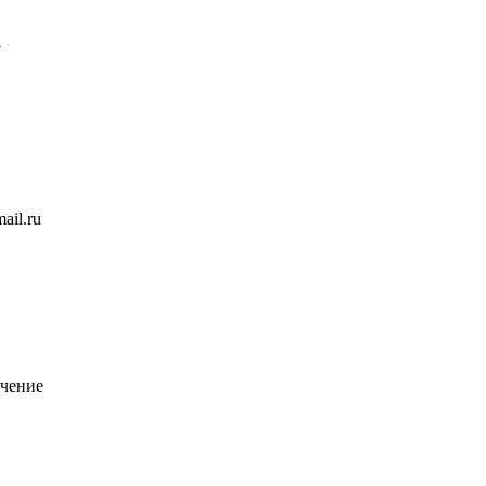
7
ail.ru
чение